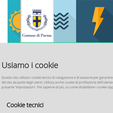
>
> Protezione Civile
> Piano Comunale di Protezione
> Cos
Home
Comunale
Civile
Amministrazione
Novità
Usiamo i cookie
Protezione
Questo sito utilizza i cookie tecnici di navigazione e di sessione per garantire
Protezione Civile Comunale
del sito da parte degli utenti. Utilizza anche cookie di profilazione dell'utente 
pulsante 'Impostazioni'. Per saperne di più, su come disabilitare i cookie opp
Chi siamo
ALLERTA LIVELLO GIALLO
Dove siamo
A partire dalle ore 00:00 del 07/
Cookie tecnici
Contatti
ALLERTA 88