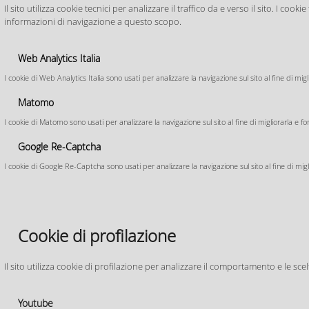
TEMPERAT
Il sito utilizza cookie tecnici per analizzare il traffico da e verso il sito. I c
Piano Comunale di
Per venerd
informazioni di navigazione a questo scopo.
Protezione Civile
delle tem
manterrann
Relazione al Piano
Web Analytics Italia
zone di pi
con diffus
Modelli d'Intervento
I cookie di Web Analytics Italia sono usati per analizzare la navigazione sul sito al fine di mig
Inoltre, da
Matomo
Funzioni di Supporto
I cookie di Matomo sono usati per analizzare la navigazione sul sito al fine di migliorarla e fo
Rischio Trasporti
Documenti:
P
Google Re-Captcha
Manuale Autoprotezione
Familiare
I cookie di Google Re-Captcha sono usati per analizzare la navigazione sul sito al fine di migli
05.08.26
Cartografie di piano
DISAGIO BIOCLIM
2026
Cosa fare in caso di...
Cookie di profilazione
Per la giornata di oggi (giovedi 6
Alluvione
la giornata di domani (venerdì 7 
disagio. Per la giornata di dopodo
Il sito utilizza cookie di profilazione per analizzare il comportamento e le sce
Terremoto
condizioni di forte disagio
>> Leggi tutto
Eventi meteorici intensi
Youtube