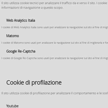
0521.031084 o all'i
Il sito utilizza cookie tecnici per analizzare il traffico da e verso il sito. I c
Piano Comunale di
protezionecivile@
informazioni di navigazione a questo scopo.
Protezione Civile
Relazione al Piano
Web Analytics Italia
Modelli d'Intervento
I cookie di Web Analytics Italia sono usati per analizzare la navigazione sul sito al fine di mig
Matomo
Funzioni di Supporto
I cookie di Matomo sono usati per analizzare la navigazione sul sito al fine di migliorarla e fo
Rischio Trasporti
Google Re-Captcha
Manuale Autoprotezione
Familiare
I cookie di Google Re-Captcha sono usati per analizzare la navigazione sul sito al fine di migli
Cartografie di piano
Cosa fare in caso di...
Cookie di profilazione
Alluvione
Il sito utilizza cookie di profilazione per analizzare il comportamento e le sce
Terremoto
Eventi meteorici intensi
Youtube