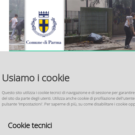
>
> Protezione Civile
> Piano Comunale di Protezione
> Cos
Home
Comunale
Civile
Amministrazione
Novità
Usiamo i cookie
Protezione
Questo sito utilizza i cookie tecnici di navigazione e di sessione per garantire
Protezione Civile Comunale
del sito da parte degli utenti. Utilizza anche cookie di profilazione dell'utente 
pulsante 'Impostazioni'. Per saperne di più, su come disabilitare i cookie opp
Contatti
Chi siamo
Dove siamo
Per contattare la 
Cookie tecnici
Contatti
Parma il numero di